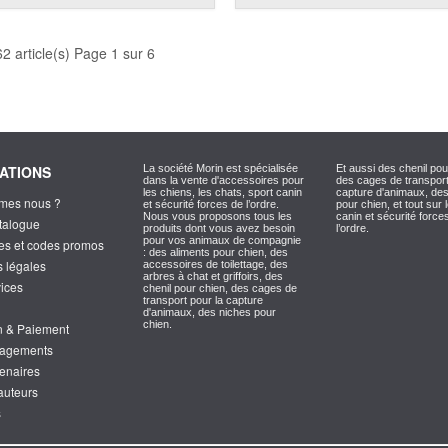
62 article(s) Page 1 sur 6
ATIONS
La société Morin est spécialisée
Et aussi des chenil pou
dans la vente d'accessoires pour
des cages de transport
les chiens, les chats, sport canin
capture d'animaux, de
mes nous ?
et sécurité forces de l’ordre.
pour chien, et tout sur 
Nous vous proposons tous les
canin et sécurité force
atalogue
produits dont vous avez besoin
l’ordre.
pour vos animaux de compagnie
es et codes promos
: des aliments pour chien, des
s légales
accessoires de toilettage, des
arbres à chat et griffoirs, des
vices
chenil pour chien, des cages de
transport pour la capture
d'animaux, des niches pour
chien.
on & Paiement
gagements
tenaires
'auteurs
s