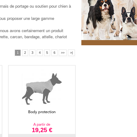
nais de portage ou soutien pour chien à
vous proposer une large gamme
, nous avons certainement un produit
ette, carcan, bandage, attelle, chariot
1
2
3
4
5
6
>>
>|
Body protection
A partir de
19,25 €