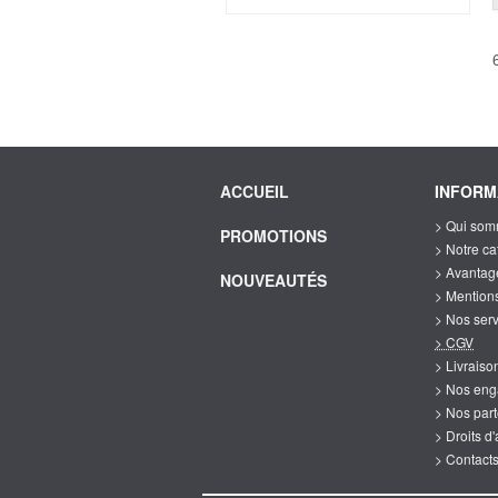
ACCUEIL
INFORM
> Qui som
PROMOTIONS
> Notre c
> Avantag
NOUVEAUTÉS
> Mention
> Nos ser
> CGV
> Livrais
> Nos en
> Nos par
> Droits d
> Contact