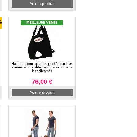
Voir le produit
%
MEILLEURE VENTE
Harnais pour soutien postérieur des
chiens à mobilité réduite ou chiens
handicapés
76,00 €
Voir le produit