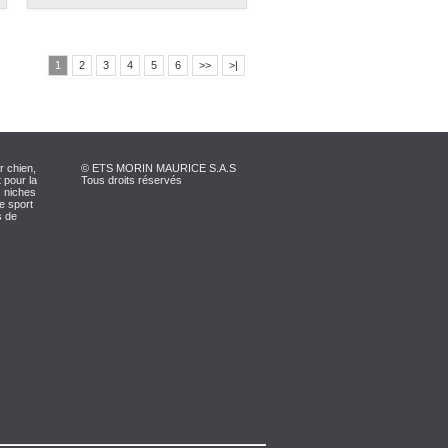
1
2
3
4
5
6
>>
>|
r chien,
© ETS MORIN MAURICE S.A.S
 pour la
Tous droits réservés
s niches
le sport
s de