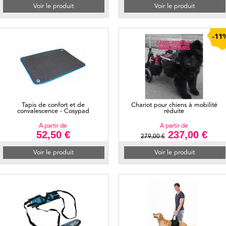
Voir le produit
Voir le produit
-11
Tapis de confort et de
Chariot pour chiens à mobilité
convalescence - Cosypad
réduite
A partir de
A partir de
52,50 €
237,00 €
279,00 €
Voir le produit
Voir le produit