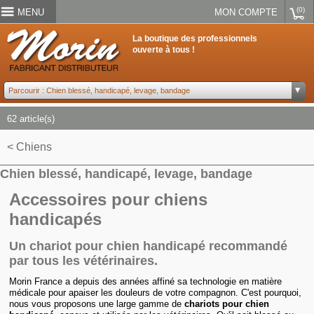
(0)
MENU
MON COMPTE
La boutique des professionnels
ouverte à tous !
62 article(s)
< Chiens
Chien blessé, handicapé, levage, bandage
Accessoires pour chiens
handicapés
Un chariot pour chien handicapé recommandé
par tous les vétérinaires.
Morin France a depuis des années affiné sa technologie en matière
médicale pour apaiser les douleurs de votre compagnon. C'est pourquoi,
nous vous proposons une large gamme de
chariots pour chien