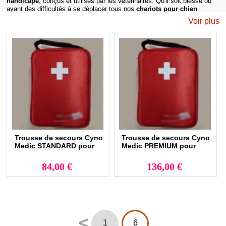
handicapé
, conçus et utilisés par les vétérinaires. Qu'il soit blessé ou
ayant des difficultés à se déplacer tous nos
chariots pour chien
handicapé
sont adaptés à la morphologies à la taille au poids et sont
Voir plus
ultra résistants.
Un harnais pour chien handicapé : le secours en
toute sécurité
Depuis plusieurs années nous fabriquons à la demande des vétérinaires
des
harnais pour chien handicapé
. Les deux poignées en nylon sont
très robustes et peuvent vous aider à porter votre chien.
Vous trouverez dans ces rubriques, des colerette, carcan, bandage,
attelle, chariot pour chien handicapé, rampe d'accès voiture,
levage
pour chien
...
Nous vous proposons aussi des produits pour les
soins du corps
ou
soins des pattes
Trousse de secours Cyno
Trousse de secours Cyno
Medic STANDARD pour
Medic PREMIUM pour
chiens et chats
chiens et chats
84,00 €
136,00 €
<
1
6