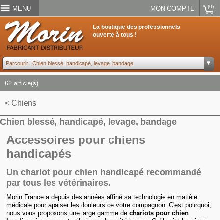
(0)
MENU
MON COMPTE
La boutique des professionnels
ouverte à tous !
62 article(s)
< Chiens
Chien blessé, handicapé, levage, bandage
Accessoires pour chiens
handicapés
Un chariot pour chien handicapé recommandé
par tous les vétérinaires.
Morin France a depuis des années affiné sa technologie en matière
médicale pour apaiser les douleurs de votre compagnon. C'est pourquoi,
nous vous proposons une large gamme de
chariots pour chien