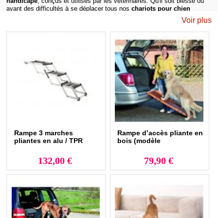
handicapé
, conçus et utilisés par les vétérinaires. Qu'il soit blessé ou
ayant des difficultés à se déplacer tous nos
chariots pour chien
handicapé
sont adaptés à la morphologies à la taille au poids et sont
Voir plus
ultra résistants.
Un harnais pour chien handicapé : le secours en
toute sécurité
Depuis plusieurs années nous fabriquons à la demande des vétérinaires
des
harnais pour chien handicapé
. Les deux poignées en nylon sont
très robustes et peuvent vous aider à porter votre chien.
Vous trouverez dans ces rubriques, des colerette, carcan, bandage,
attelle, chariot pour chien handicapé, rampe d'accès voiture,
levage
pour chien
...
Nous vous proposons aussi des produits pour les
soins du corps
ou
soins des pattes
Rampe 3 marches
Rampe d’accès pliante en
pliantes en alu / TPR
bois (modèle
économique)
132,00 €
79,90 €